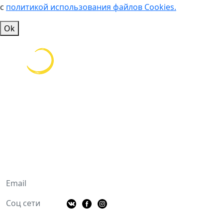
с
политикой использования файлов Cookies.
Ok
Производитель здоровых снеков, по
инновационным технологиям!
Полезные ссылки
Контакты
Email
com@solvie.ru
Соц сети