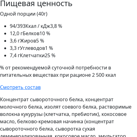
Пищевая ценность
Одной порции (40г)
94/393
Ккал / кДж
3,8 %
12,0 г
Белков
10 %
3,6 г
Жиров
5 %
3,3 г
Углеводов
1 %
7,4 г
Клетчатки
25 %
% от рекомендуемой суточной потребности в
питательных веществах при рационе 2 500 ккал
Смотреть состав
Концентрат сывороточного белка, концентрат
молочного белка, изолят соевого белка, растворимые
волокна кукурузы (клетчатка, пребиотик), кокосовое
масло, белково-кремовая начинка (концентрат
сывороточного белка, сыворотка сухая
деминерализованная, кокосовое масло, эмульгатор