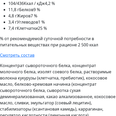
104/436
Ккал / кДж
4,2 %
11,8 г
Белков
9 %
4,8 г
Жиров
7 %
3,4 г
Углеводов
1 %
7,4 г
Клетчатки
25 %
% от рекомендуемой суточной потребности в
питательных веществах при рационе 2 500 ккал
Смотреть состав
Концентрат сывороточного белка, концентрат
молочного белка, изолят соевого белка, растворимые
волокна кукурузы (клетчатка, пребиотик), кокосовое
масло, белково-кремовая начинка (концентрат
сывороточного белка, сыворотка сухая
деминерализованная, какао алкализованное, кокосовое
масло, сливки, эмульгатор (соевый лецитин),
стабилизаторы (ксантановая камедь), каррагинан,
регулятор кислотности (лимонная кислота),