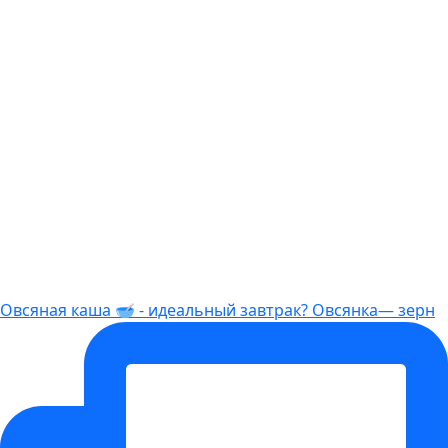
Овсяная каша 🥣 - идеальный завтрак? Овсянка— зерн